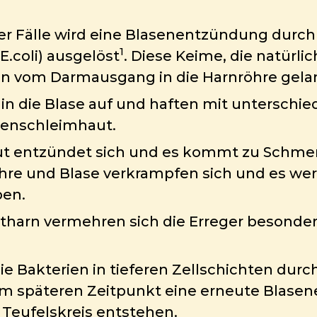
ler Fälle wird eine Blasenentzündung durc
1
 E.coli) ausgelöst
. Diese Keime, die natürli
en vom Darmausgang in die Harnröhre gela
 in die Blase auf und haften mit unterschi
asenschleimhaut.
ut entzündet sich und es kommt zu Schm
hre und Blase verkrampfen sich und es wer
en.
tharn vermehren sich die Erreger besonde
e Bakterien in tieferen Zellschichten dur
m späteren Zeitpunkt eine erneute Blase
 Teufelskreis entstehen.