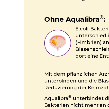
®
Ohne Aqualibra
:
E.coli-Bakter
unterschied­
(Fimbrien) an
Blasenschle
dort eine En
Mit dem pflanzlichen Arz
unterbinden und die Bla
Reduzierung der Keimzah
®
Aqualibra
unterbindet d
Bakterien nicht mehr an