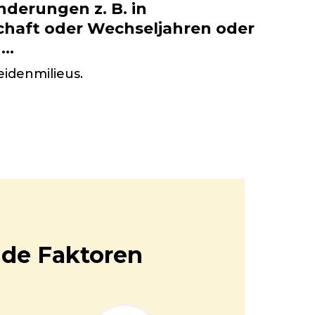
derungen z. B. in
haft oder Wechseljahren oder
..
idenmilieus.
nde Faktoren