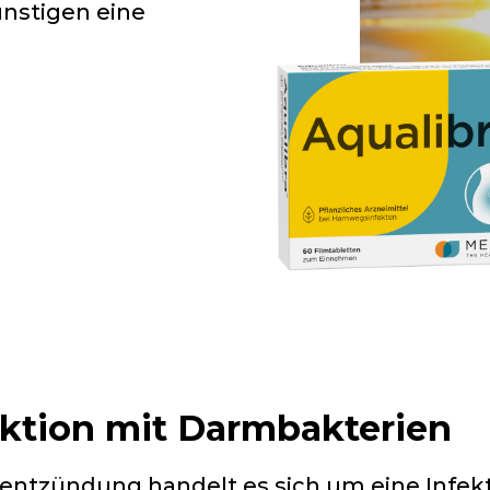
nstigen eine
ektion mit Darmbakterien
nentzündung handelt es sich um eine Infekt