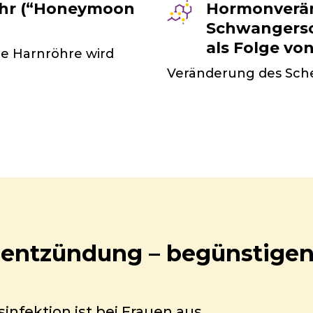
ehr (“Honeymoon
Hormonverän
Schwangersc
als Folge von.
ie Harnröhre wird
Veränderung des Sche
nentzündung – begünstige
infektion ist bei Frauen aus