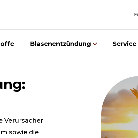
F
toffe
Blasenentzündung
Service
ung:
e Verursacher
m sowie die