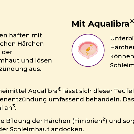
Mit Aqualibra
ien haften mit
Unterbi
lichen Härchen
Härchen
 der
können 
imhaut und lösen
Schlei
tzündung aus.
®
neimittel Aqualibra
lässt sich dieser Teufel
senentzündung umfassend behandeln. Das 
3
l an
.
2
ie Bildung der Härchen (Fimbrien
) und sor
 der Schleimhaut andocken.