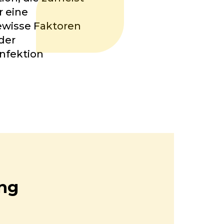
r eine
Gewisse Faktoren
der
nfektion
ung